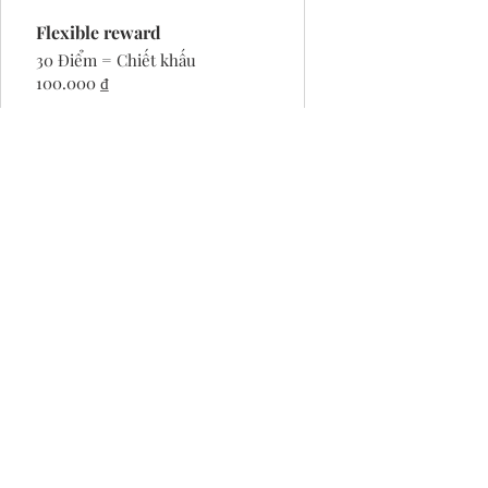
Flexible reward
30 Điểm = Chiết khấu
100.000 ₫
Liên hệ
Câu hỏi thường gặp
VIP ACCESS
Phương thức thanh toán
Vận chuyển & Trả hàng