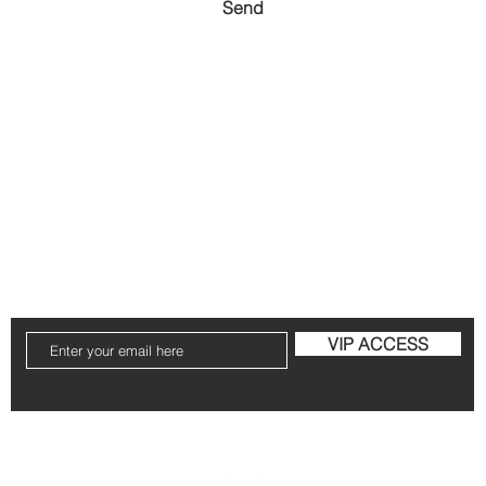
Send
 hỏi
Vận chuyển & Trả hàng
Chính sách lưu trữ
g gặp
VIP ACCESS